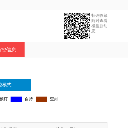
扫码收藏
随时查看
楼盘新动
态
销控信息
控模式
预订
自持
查封