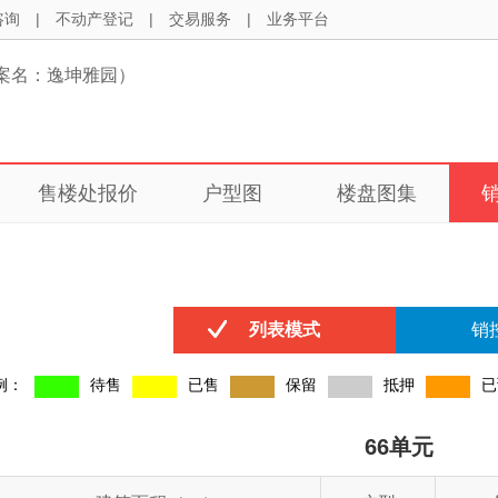
咨询
|
不动产登记
|
交易服务
|
业务平台
案名：逸坤雅园）
售楼处报价
户型图
楼盘图集
列表模式
销
例：
待售
已售
保留
抵押
已
66单元