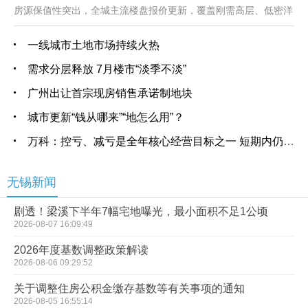
房源保值性突出，全城主流楼盘报价更新，覆盖刚需高层、低密洋
房、主城大平层全品类房源，供购房者参考比对。
一线城市土地市场持续火热
需求分层释放 7月楼市“淡季不淡”
广州出让首宗现房销售承诺制地块
城市更新“钱从哪来”“地怎么用”？
万科：控亏、减亏是全年核心经营目标之一 短期内仍面临较大压力
无锡新闻
剧透！梁溪下半年7幅宅地曝光，最小面积不足1公顷
2026-08-07 16:09:49
2026年度基数调整政策解读
2026-08-06 09:29:52
关于调整住房公积金缴存基数等有关事项的通知
2026-08-05 16:55:14