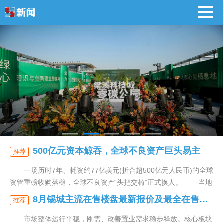
500亿元资本鲸吞，全球不良资产巨头易主
推荐
一场历时7年、耗资约77亿美元(折合超500亿元人民币)的全球
资管重磅收购落槌，全球不良资产“头把交椅”正式换人。 当地
8月锡城主流在售楼盘最新报价及最全在售信息
推荐
市场整体运行平稳，刚需、改善置业需求稳步释放。核心板块