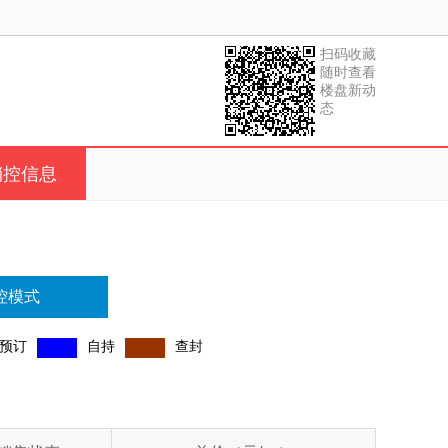
扫码收藏
随时查看
楼盘新动
态
销控信息
控模式
预订
自持
查封