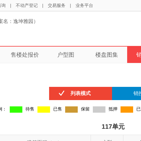
咨询
|
不动产登记
|
交易服务
|
业务平台
案名：逸坤雅园）
售楼处报价
户型图
楼盘图集
列表模式
销
例：
待售
已售
保留
抵押
已
117单元