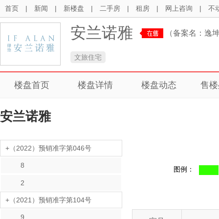
首页
|
新闻
|
新楼盘
|
二手房
|
租房
|
网上咨询
|
不
安兰诺雅
（备案名：逸
文旅住宅
楼盘首页
楼盘详情
楼盘动态
售楼
安兰诺雅
+（2022）预销准字第046号
8
图例：
2
+（2021）预销准字第104号
9