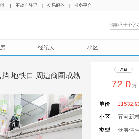
咨询
|
不动产登记
|
交易服务
|
业务平台
房
经纪人
小区
总价
遮挡 地铁口 周边商圈成熟
72.0
万
单价：
11532.9
小区：
五河新村
类型：
低层住