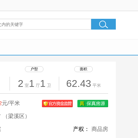
户型
面积
2
1
1
62.43
室
厅
卫
平米
2
元/平米
 （梁溪区）
宅
产权：
商品房