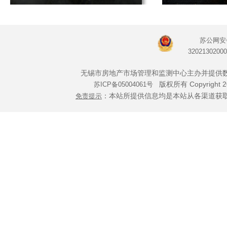
苏公网安
3202130200
无锡市房地产市场管理和监测中心主办并提供
版权所有 Copyright 2
苏ICP备05004061号
：本站所提供信息均是本站从各渠道获
免责提示