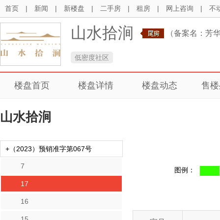
首页
|
新闻
|
新楼盘
|
二手房
|
租房
|
网上咨询
|
不
山水拾涧
（备案名：芳
低密度社区
楼盘首页
楼盘详情
楼盘动态
售楼
山水拾涧
+（2023）预销准字第067号
7
图例：
17
16
15