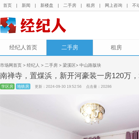
首页
|
新闻
|
新楼盘
|
二手房
|
租房
|
网上咨询
|
不
经纪人首页
二手房
租房
市场网首页
>
经纪人
>
二手房
> 梁溪区> 中山路版块
南禅寺，置煤浜，新开河豪装一房120万，
学区房
地铁房
更新：2024-09-30 19:52:56
点击量：20286