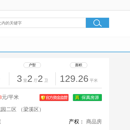
户型
面积
3
2
2
129.26
万
室
厅
卫
平米
8
元/平米
园二区 （梁溪区）
宅
产权：
商品房