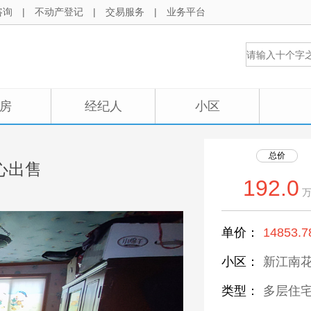
咨询
|
不动产登记
|
交易服务
|
业务平台
房
经纪人
小区
总价
心出售
192.0
单价：
14853.7
小区：
新江南花
类型：
多层住