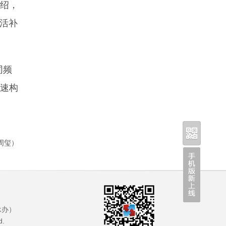
绍，
生活补
同频
加速构
周玺）
承办）
.