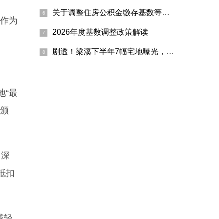
关于调整住房公积金缴存基数等有关事项的通知
作为
2026年度基数调整政策解读
剧透！梁溪下半年7幅宅地曝光，最小面积不足1公顷
地“最
速颁
。深
抵扣
减轻