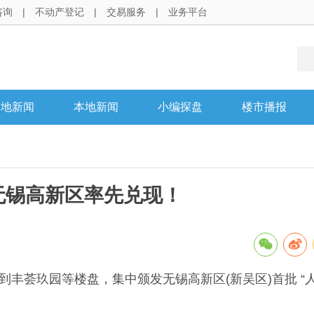
咨询
|
不动产登记
|
交易服务
|
业务平台
各地新闻
本地新闻
小编探盘
楼市播报
无锡高新区率先兑现！
丰荟玖园等楼盘，集中颁发无锡高新区(新吴区)首批 “