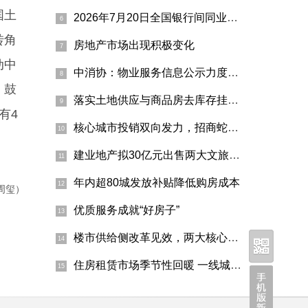
国土
2026年7月20日全国银行间同业拆借中心受权公布贷款市场报价利率（LPR）公告
转角
房地产市场出现积极变化
动中
中消协：物业服务信息公示力度仍需加大
。鼓
落实土地供应与商品房去库存挂钩机制
有4
核心城市投销双向发力，招商蛇口稳居行业头部梯队
建业地产拟30亿元出售两大文旅项目 预计回笼资金7亿
年内超80城发放补贴降低购房成本
周玺）
优质服务成就“好房子”
楼市供给侧改革见效，两大核心城市新房库存不足1年
住房租赁市场季节性回暖 一线城市修复信号最为明显