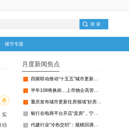
楼市专题
月度新闻焦点
四驱联动推动“十五五”城市更新高质量落地
半年108将换岗，上市物企高管大风吹
重庆发布城市更新住房领域“好房子”技术导则
银行在电商平台开店“卖房”，宁夏银行处置抵债房产有新招
，实
推动
代建行业“冷热交织”：规模回调，政府代建成“香饽饽”