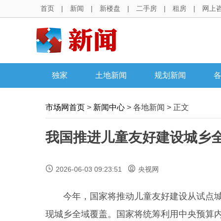
首页
|
新闻
|
新楼盘
|
二手房
|
租房
|
网上
独家
土地新闻
规划新闻
市场网首页
>
新闻中心
> 各地新闻 > 正文
我国推进儿童友好建设城乡
2026-06-03 09:23:51
央视网
今年，国家将推动儿童友好建设从试点城
现城乡全域覆盖。国家将统筹利用中央预算