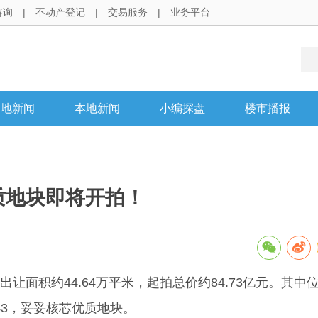
咨询
|
不动产登记
|
交易服务
|
业务平台
各地新闻
本地新闻
小编探盘
楼市播报
质地块即将开拍！
面积约44.64万平米，起拍总价约84.73亿元。其中
43，妥妥核芯优质地块。