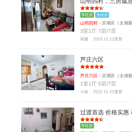
山明四村，三房诚
学区房
免税房
山明四村
- 滨湖区（太湖
3室1厅 7层/7层
孙建 2023.11.12更新
芦庄六区
芦庄六区
- 滨湖区（太湖
1室1厅 5层/7层
小俞 2022.11.22更新
过渡首选 价格实惠
学区房