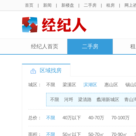
首页
|
新闻
|
新楼盘
|
二手房
|
租房
|
网上
经纪人首页
二手房
租
区域找房
城区：
不限
梁溪区
滨湖区
惠山区
锡山
不限
河埒
梁清路
蠡湖新城区
青山
总价：
不限
40万以下
40-70万
70-100万
面积：
不限
50㎡以下
50-70㎡
70-90㎡