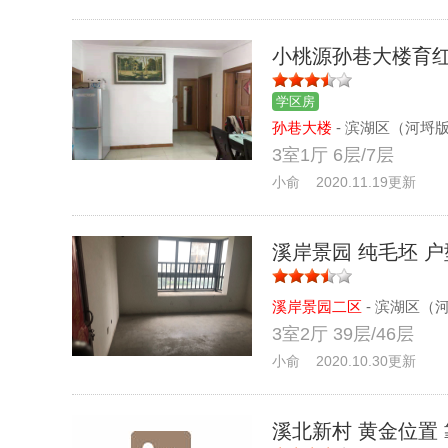
小桃源孙巷大楼育红
学区房
孙巷大楼
- 滨湖区（河埒
3室1厅 6层/7层
小俞 2020.11.19更新
溪岸景园 纯毛坯 
溪岸景园二区
- 滨湖区（
3室2厅 39层/46层
小俞 2020.10.30更新
溪北新村 黄金位置