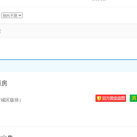
索
两房
新城区版块）