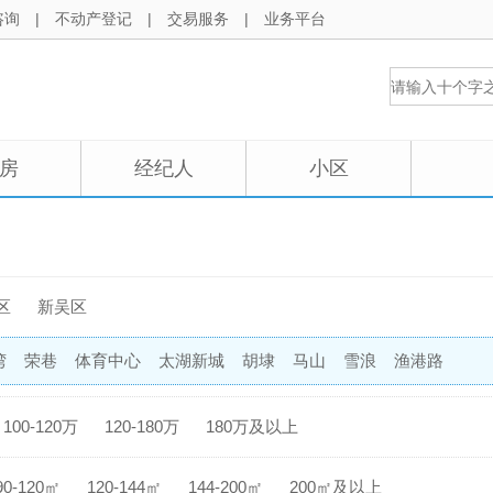
咨询
|
不动产登记
|
交易服务
|
业务平台
房
经纪人
小区
区
新吴区
湾
荣巷
体育中心
太湖新城
胡埭
马山
雪浪
渔港路
100-120万
120-180万
180万及以上
90-120㎡
120-144㎡
144-200㎡
200㎡及以上