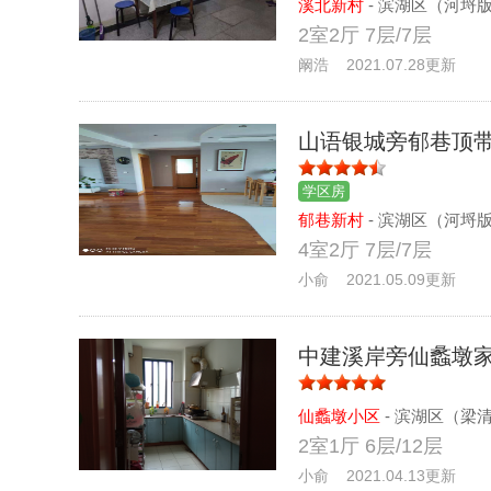
溪北新村
- 滨湖区（河埒
2室2厅 7层/7层
阚浩 2021.07.28更新
山语银城旁郁巷顶
学区房
郁巷新村
- 滨湖区（河埒
4室2厅 7层/7层
小俞 2021.05.09更新
中建溪岸旁仙蠡墩
仙蠡墩小区
- 滨湖区（梁
2室1厅 6层/12层
小俞 2021.04.13更新