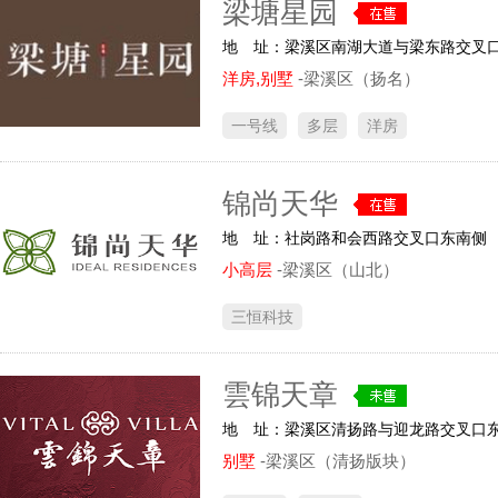
梁塘星园
地 址：梁溪区南湖大道与梁东路交叉
洋房,别墅
-梁溪区（扬名）
一号线
多层
洋房
锦尚天华
地 址：社岗路和会西路交叉口东南侧
小高层
-梁溪区（山北）
三恒科技
雲锦天章
地 址：梁溪区清扬路与迎龙路交叉口
别墅
-梁溪区（清扬版块）