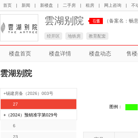
首页
|
新闻
|
新楼盘
|
二手房
|
租房
|
网上咨询
|
不
雲湖别院
（备案名：畅
经开区
地铁房
教育配套
楼盘首页
楼盘详情
楼盘动态
售楼
雲湖别院
+锡建房备（2026）003号
27
图例：
+（2024）预销准字第029号
6
23